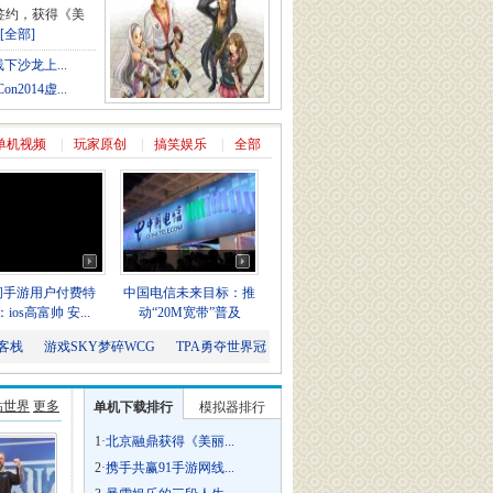
签约，获得《美
[全部]
下沙龙上...
2014虚...
单机视频
|
玩家原创
|
搞笑娱乐
|
全部
闲手游用户付费特
中国电信未来目标：推
ios高富帅 安...
动“20M宽带”普及
客栈
游戏SKY梦碎WCG
TPA勇夺世界冠
粘世界
更多
单机下载排行
模拟器排行
1·
北京融鼎获得《美丽...
2·
携手共赢91手游网线...