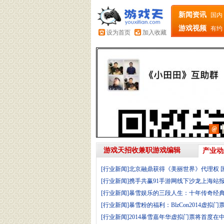
新闻资讯
国内
游戏视频
有约
设为首页
加入收藏
@
游戏天招收兼职游戏编辑
产业动
[行业新闻]北京融鼎获得《美丽世界》代理权 
[行业新闻]携手共赢91手游网线下沙龙上海站
[行业新闻]暴雪娱乐的三段人生：十年传奇经
[行业新闻]暴雪粉的福利：BlzCon2014虚拟门
[行业新闻]2014暴雪嘉年华虚拟门票将首度在