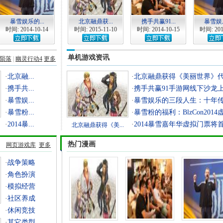
暴雪娱乐的...
北京融鼎获...
携手共赢91...
暴雪娱乐
时间: 2014-10-14
时间: 2015-11-10
时间: 2014-10-15
时间: 201
单机游戏资讯
陨落
|
幽灵行动4
更多
·
北京融...
·
北京融鼎获得《美丽世界》代理
·
携手共...
·
携手共赢91手游网线下沙龙上海
·
暴雪娱...
·
暴雪娱乐的三段人生：十年
·
暴雪粉...
·
暴雪粉的福利：BlzCon2014虚
·
2014暴...
·
2014暴雪嘉年华虚拟门票将首度
北京融鼎获得《美...
热门漫画
网页游戏库
更多
·
战争策略
·
角色扮演
·
模拟经营
·
社区养成
·
休闲竞技
·
其它类型