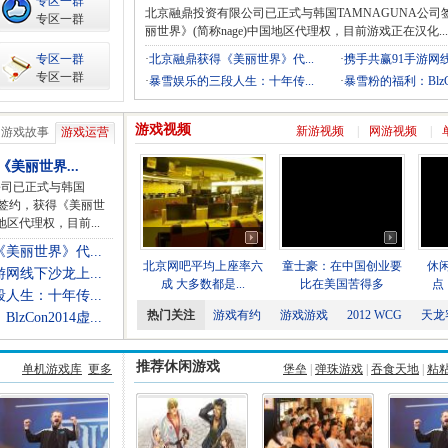
专区一群
北京融鼎投资有限公司已正式与韩国TAMNAGUNA公司
专区一群
丽世界》(简称nage)中国地区代理权，目前游戏正在汉化...
专区一群
·
北京融鼎获得《美丽世界》代...
·
携手共赢91手游网线
专区一群
·
暴雪娱乐的三段人生：十年传...
·
暴雪粉的福利：BlzCon
游戏视频
新游视频
|
网游视频
|
游戏故事
游戏运营
美丽世界...
公司已正式与韩国
司签约，获得《美丽世
国地区代理权，目前...
美丽世界》代...
北京网吧平均上座率六
童士豪：在中国创业要
休
网线下沙龙上...
成 大多数都是...
比在美国苦得多
点：
人生：十年传...
热门关注
游戏有约
游戏游戏
2012 WCG
天龙
zCon2014虚...
军
推荐休闲游戏
单机游戏库
更多
堡垒
|
弹珠游戏
|
吞食天地
|
粘