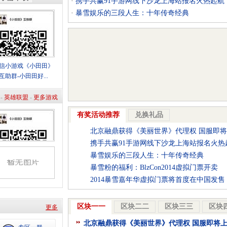
·
携手共赢91手游网线下沙龙上海站报名火热起航
·
暴雪娱乐的三段人生：十年传奇经典
·
暴雪粉的福利：BlzCon2014虚拟门票开卖
·
2014暴雪嘉年华虚拟门票将首度在中国发售
·
全球最受尊敬企业：腾讯上榜 中国移动下滑
·
乐逗CEO持股22% 腾讯3504万股为第一大股东
信小游戏《小田田》
·
XP系统在游戏市场几乎消亡 整体份额仅剩5%
互助群-小田田好...
·
畅游王一：后端游时代畅游如何逆市而上
-
英雄联盟
-
更多游戏
有奖活动推荐
兑换礼品
北京融鼎获得《美丽世界》代理权 国服即
携手共赢91手游网线下沙龙上海站报名火热
暴雪娱乐的三段人生：十年传奇经典
暴雪粉的福利：BlzCon2014虚拟门票开卖
2014暴雪嘉年华虚拟门票将首度在中国发售
区块一一
区块二二
区块三三
区块
更多
北京融鼎获得《美丽世界》代理权 国服即将