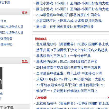
移动下滑
·
微信小游戏《小田田》互助群-小田田好友助力微
·
微信小游戏《小田田》互助群-小田田好友助力微
更多
·
2014暴雪嘉年华虚拟门票将首度在中国发售
·
北京网吧平均上座率六成 大多数都是玩游戏
了什么
·
童士豪：在中国创业要比在美国苦得多
聘D3市场营销人员
聘D3市场营销人员
袋拆箱报告
游戏动态
·
北京融鼎获得《美丽世界》代理权 国服即将上线
活使用帮助
·
携手共赢91手游网线下沙龙上海站报名火热起航
·
暴雪娱乐的三段人生：十年传奇经典
更多
·
暴雪粉的福利：BlzCon2014虚拟门票开卖
·
2014暴雪嘉年华虚拟门票将首度在中国发售
·
全球最受尊敬企业：腾讯上榜 中国移动下滑
·
乐逗CEO持股22% 腾讯3504万股为第一大股东
·
XP系统在游戏市场几乎消亡 整体份额仅剩5%
·
畅游王一：后端游时代畅游如何逆市而上
文化
八卦杂谈
套
·
北京融鼎获得《美丽世界》代理权 国服即将上线
手游下载