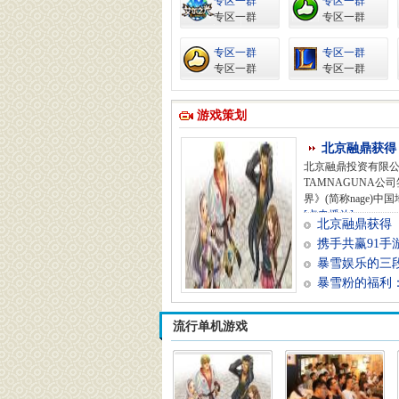
专区一群
专区一群
专区一群
专区一群
专区一群
专区一群
专区一群
专区一群
游戏策划
北京融鼎获得《
北京融鼎投资有限
TAMNAGUNA公
界》(简称nage)中
[点击播放]
北京融鼎获得《
携手共赢91手游
暴雪娱乐的三段
暴雪粉的福利：Bl
流行单机游戏