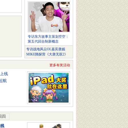
专访东方故事主策划空空：
第五代回合制新概念
专访战地风云OL嘉宾唐嫣
MIKE隋探营《大唐无双2》
更多有奖活动
将上线
起航
四四
上线