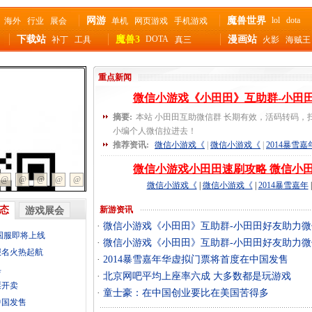
网游
魔兽世界
lol
dota
海外
行业
展会
单机
网页游戏
手机游戏
下载站
魔兽3
DOTA
漫画站
补丁
工具
真三
火影
海贼王
澄海
重点新闻
微信小游戏《小田田》互助群-小田
摘要:
本站 小田田互助微信群 长期有效，活码转码，
小编个人微信拉进去！
推荐资讯:
微信小游戏《
|
微信小游戏《
|
2014暴雪嘉
微信小游戏小田田速刷攻略 微信小
@
@
@
@
@
微信小游戏《
|
微信小游戏《
|
2014暴雪嘉年
|
态
新游资讯
游戏展会
·
微信小游戏《小田田》互助群-小田田好友助力微
国服即将上线
·
微信小游戏《小田田》互助群-小田田好友助力微
报名火热起航
·
2014暴雪嘉年华虚拟门票将首度在中国发售
典
·
北京网吧平均上座率六成 大多数都是玩游戏
票开卖
·
童士豪：在中国创业要比在美国苦得多
中国发售