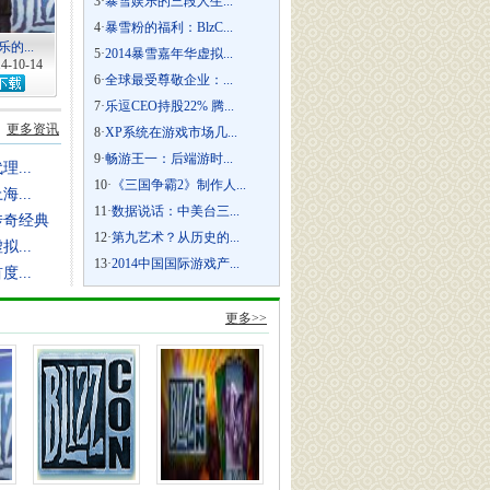
3·
暴雪娱乐的三段人生...
4·
暴雪粉的福利：BlzC...
的...
5·
2014暴雪嘉年华虚拟...
4-10-14
6·
全球最受尊敬企业：...
7·
乐逗CEO持股22% 腾...
更多资讯
8·
XP系统在游戏市场几...
9·
畅游王一：后端游时...
...
10·
《三国争霸2》制作人...
...
11·
数据说话：中美台三...
传奇经典
12·
第九艺术？从历史的...
拟...
13·
2014中国国际游戏产...
...
更多>>